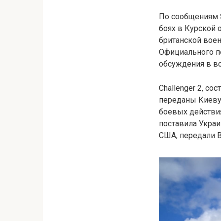
По сообщениям S
боях в Курской 
британской воен
Официального п
обсуждения в во
Challenger 2, с
переданы Киеву 
боевых действия
поставила Украи
США, передали В