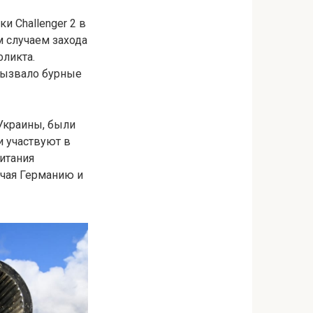
и Challenger 2 в
м случаем захода
фликта.
вызвало бурные
 Украины, были
и участвуют в
итания
ючая Германию и