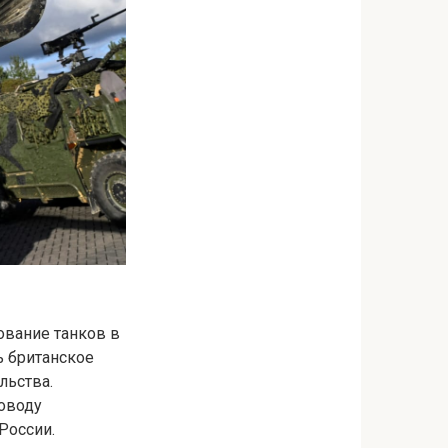
ование танков в
ь британское
льства.
оводу
России.