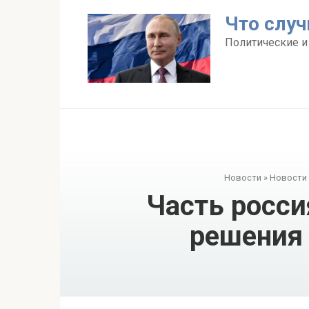
Перейти
Что случ
к
контенту
Политические и
Новости
»
Новости
Часть росси
решения 