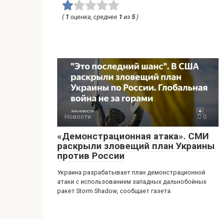
(
1
оценка, среднее
1
из
5
)
Новости
0
«Демонстрационная атака». СМИ
раскрыли зловещий план Украины
против России
Украина разрабатывает план демонстрационной
атаки с использованием западных дальнобойных
ракет Storm Shadow, сообщает газета