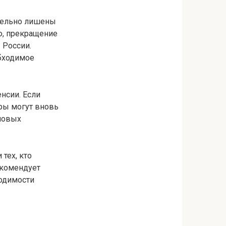
ательно лишены
ю, прекращение
 России.
бходимое
нсии. Если
ры могут вновь
 новых
тех, кто
екомендует
ходимости