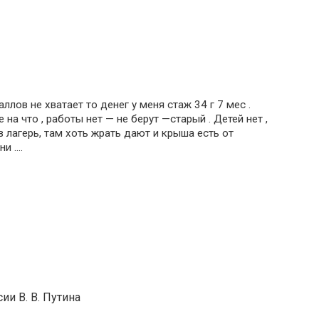
ллов не хватает то денег у меня стаж 34 г 7 мес .
на что , работы нет — не берут —старый . Детей нет ,
в лагерь, там хоть жрать дают и крыша есть от
ни ….
ии В. В. Путина