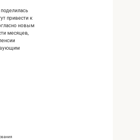
 поделилась
ут привести к
огласно новым
сти месяцев,
пенсии
ствующим
хования